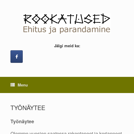
Skip
to
content
Jälgi meid ka:
Menu
TYÖNÄYTEE
Työnäytee
Olemme vuosien saatossa rakentaneet ja korjanneet