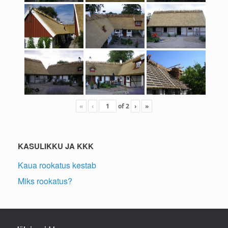
«
‹
of
2
›
»
KASULIKKU JA KKK
Kaua rookatus kestab
Miks rookatus?